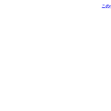
この
Copyright:(C)MENEHUNE
無断