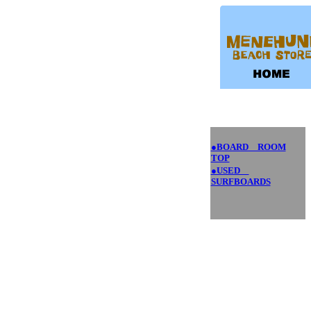
●BOARD ROOM
TOP
●USED
SURFBOARDS