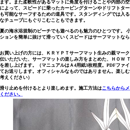
ます。また柔軟性があるマットに角度を付けることや内部の空
によって、スピードに乗ったカービングターンやドリフトター
も可能なサーフするための道具です。スタンディングでは入る
なチューブにもぐりこむこともできます。
夏の海水浴規制のビーチでも遊べるのも魅力のひとつです。 
ションを簡単に抜けて滑っていくスピードはサーフマットなら
お買い上げの方には、ＫＲＹＰＴサーフマット生みの親マーク
伝いただいた、サーフマットの楽しみ方をまとめた、ＨＯＷ Ｔ
を差し上げます。（マニュアルはＡ4用紙3枚程度。PDFファ
てお送りします。オフィシャルなものではありません。楽しむ
考えください）
滑り止めを付けるとより楽しめます。施工方法は
こちらからメ
ください。