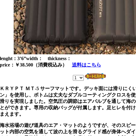
lenght：3’6”width： thickness：
price：￥38.500（消費税込み）
送料はこちら
ＫＲＹＰＴ ＭＴ-5 サーフマットです。デッキ面には滑りにく
ン」を使用し、ボトムは丈夫なダブルコーティングクロスを使
滑りを実現しました。空気圧の調節はエアバルブを通して海の
とができます。専用の収納バッグが付属します。足ヒレを付け
まえます。
海水浴場の遊び道具のエア・マットのようですが、そのスピー
ット内部の空気を通して波の上を滑るグライド感が身体へダイ